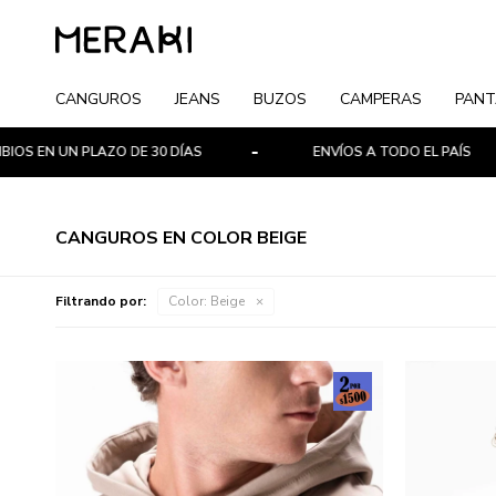
CANGUROS
JEANS
BUZOS
CAMPERAS
PANT
S EN UN PLAZO DE 30 DÍAS
ENVÍOS A TODO EL PAÍS
CANGUROS EN COLOR BEIGE
Filtrando por:
Color:
Beige