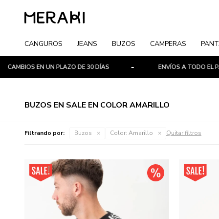
CANGUROS
JEANS
BUZOS
CAMPERAS
PANT
CAMBIOS EN UN PLAZO DE 30 DÍAS
ENVÍOS A TODO EL PAÍ
BUZOS EN SALE EN COLOR AMARILLO
Filtrando por:
Buzos
Color:
Amarillo
Quitar filtros