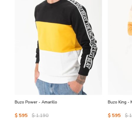
Buzo Power - Amarillo
Buzo King -
$
595
$
1.190
$
595
$
1