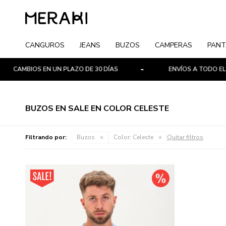
CANGUROS
JEANS
BUZOS
CAMPERAS
PANT
CAMBIOS EN UN PLAZO DE 30 DÍAS
ENVÍOS A TODO EL PA
BUZOS EN SALE EN COLOR CELESTE
Filtrando por:
Buzos
Color:
Celeste
Quitar filtros