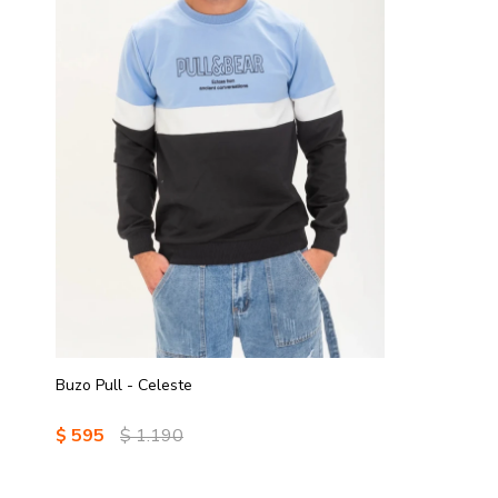
Buzo Pull - Celeste
$
595
$
1.190