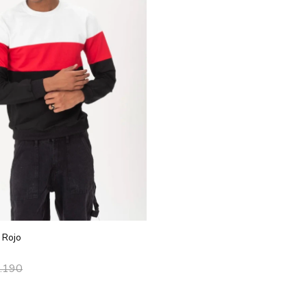
 Rojo
.190