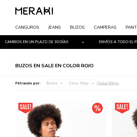
CANGUROS
JEANS
BUZOS
CAMPERAS
PANT
CAMBIOS EN UN PLAZO DE 30 DÍAS
ENVÍOS A TODO EL PAÍS
BUZOS EN SALE EN COLOR ROJO
Filtrando por:
Buzos
Color:
Rojo
Quitar filtros