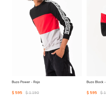
Buzo Power - Rojo
Buzo Block -
$
595
$
1.190
$
595
$
1