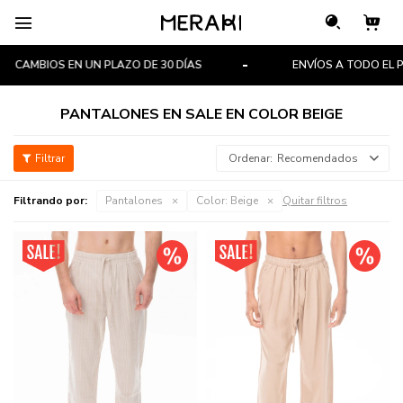

CAMBIOS EN UN PLAZO DE 30 DÍAS
ENVÍOS A TODO EL PA
PANTALONES EN SALE EN COLOR BEIGE
Recomendados
Filtrando por:
Pantalones
Color:
Beige
Quitar filtros