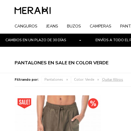
CANGUROS
JEANS
BUZOS
CAMPERAS
PANT
CAMBIOS EN UN PLAZO DE 30 DÍAS
ENVÍOS A TODO EL PAÍ
PANTALONES EN SALE EN COLOR VERDE
Filtrando por:
Pantalones
Color:
Verde
Quitar filtros