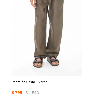
Pantalón Costa - Verde
$
795
$
1.590