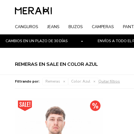
CANGUROS
JEANS
BUZOS
CAMPERAS
PANT
CAMBIOS EN UN PLAZO DE 30 DÍAS
ENVÍOS A TODO EL PA
REMERAS EN SALE EN COLOR AZUL
Filtrando por:
Remeras
Color:
Azul
Quitar filtros