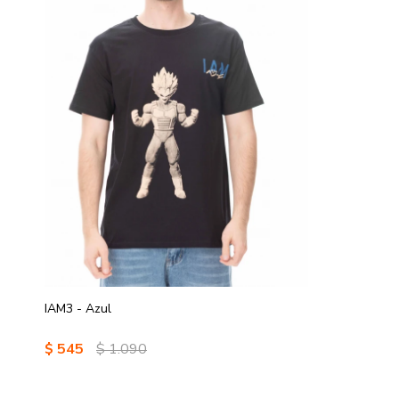
IAM3 - Azul
$
545
$
1.090