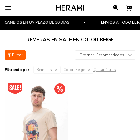

CAMBIOS EN UN PLAZO DE 30 DÍAS
ENVÍOS A TODO EL PA
REMERAS EN SALE EN COLOR BEIGE
Recomendados
Filtrando por:
Remeras
Color:
Beige
Quitar filtros