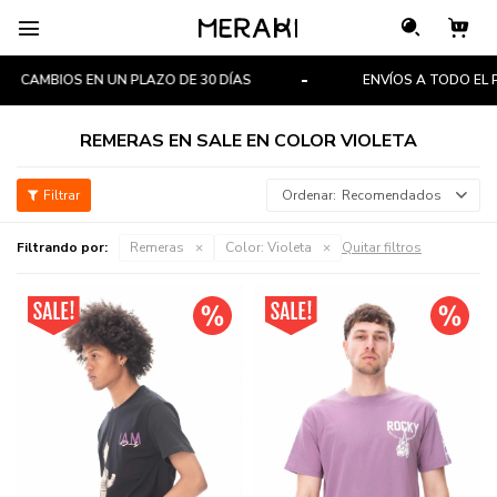

CAMBIOS EN UN PLAZO DE 30 DÍAS
ENVÍOS A TODO EL PA
REMERAS EN SALE EN COLOR VIOLETA
Recomendados
Filtrando por:
Remeras
Color:
Violeta
Quitar filtros