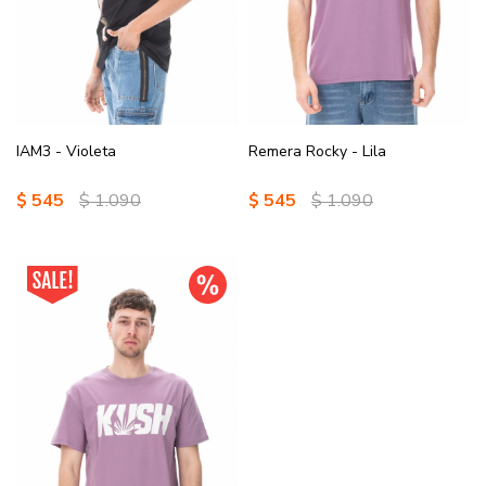
IAM3 - Violeta
Remera Rocky - Lila
$
545
$
1.090
$
545
$
1.090