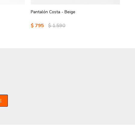
Pantalón Costa - Beige
$
795
$
1.590
E