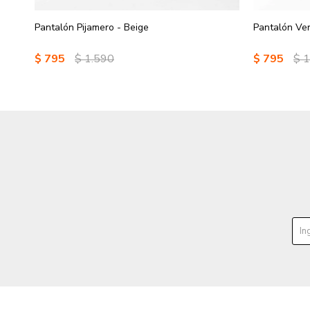
Pantalón Pijamero - Beige
Pantalón Ver
$
795
$
1.590
$
795
$
1