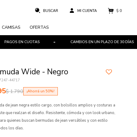
$
0
CAMISAS
OFERTAS
EN CUOTAS
CAMBIOS EN UN PLAZO DE 30 DÍAS
muda Wide - Negro
7247-44717
95
$
1.790
50
a de jean negra estilo cargo, con bolsillos amplios y costuras a
ste que realzan el diseño. Resistente, cómoda y con look urbano,
para quienes buscan bermudas de jean versátiles y con estilo
odos los días.