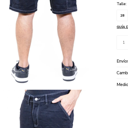
Talle:
28
GUÍA 
1
Envío
Cambi
Medio