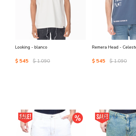
Looking - blanco
Remera Head - Celest
$
545
$
1.090
$
545
$
1.090