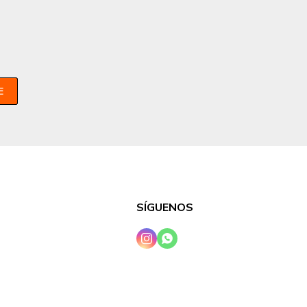
E
SÍGUENOS

