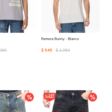
Remera Bunny - Blanco
Char
.090
$
545
$
1.090
$
5