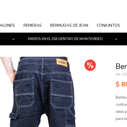
ALONES
REMERAS
BERMUDAS DE JEAN
CONJUNTOS
ENVÍOS EN EL DÍA DENTRO DE MONTEVIDEO
PAGOS 
Ber
24
$
8
Bermud
contra
ideal 
para t