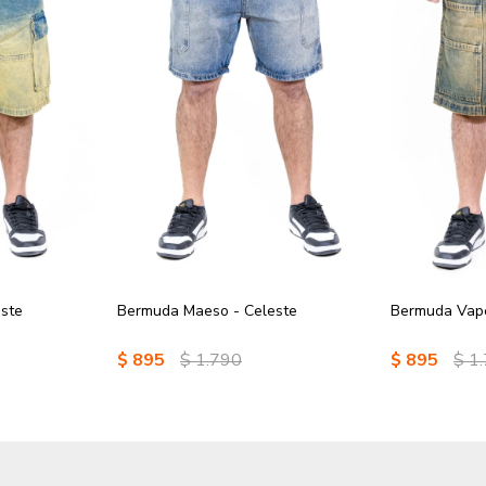
este
Bermuda Maeso - Celeste
Bermuda Vape
$
895
$
1.790
$
895
$
1