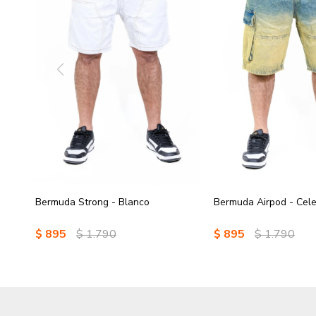
Bermuda Strong - Blanco
Bermuda Airpod - Cel
$
895
$
1.790
$
895
$
1.790