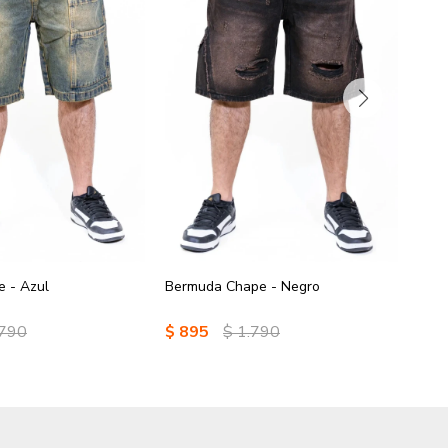
 - Azul
Bermuda Chape - Negro
Berm
.790
$
895
$
1.790
$
8