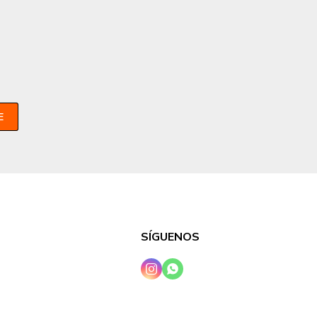
E
SÍGUENOS

