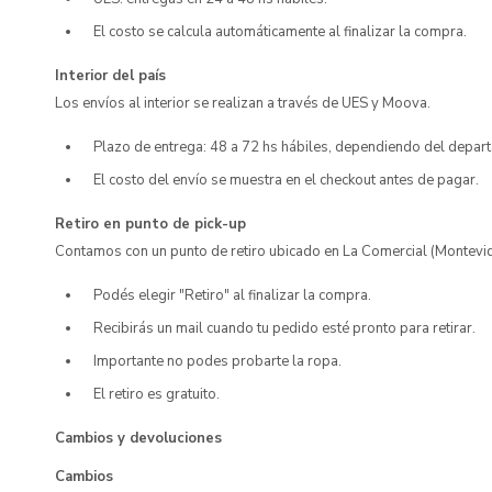
El costo se calcula automáticamente al finalizar la compra.
Interior del país
Los envíos al interior se realizan a través de UES y Moova.
Plazo de entrega: 48 a 72 hs hábiles, dependiendo del depar
El costo del envío se muestra en el checkout antes de pagar.
Retiro en punto de pick-up
Contamos con un punto de retiro ubicado en La Comercial (Montevi
Podés elegir "Retiro" al finalizar la compra.
Recibirás un mail cuando tu pedido esté pronto para retirar.
Importante no podes probarte la ropa.
El retiro es gratuito.
Cambios y devoluciones
Cambios