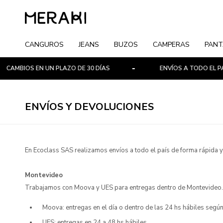
CANGUROS
JEANS
BUZOS
CAMPERAS
PANT
AMBIOS EN UN PLAZO DE 30 DÍAS
ENVÍOS A TODO EL PAÍS
ENVÍOS Y DEVOLUCIONES
En Ecoclass SAS realizamos envíos a todo el país de forma rápida y
Montevideo
Trabajamos con Moova y UES para entregas dentro de Montevideo.
Moova: entregas en el día o dentro de las 24 hs hábiles según
UES: entregas en 24 a 48 hs hábiles.