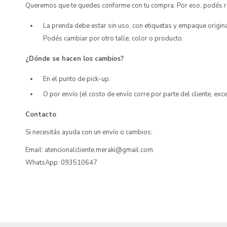
Queremos que te quedes conforme con tu compra. Por eso, podés rea
La prenda debe estar sin uso, con etiquetas y empaque origina
Podés cambiar por otro talle, color o producto.
¿Dónde se hacen los cambios?
En el punto de pick-up.
O por envío (el costo de envío corre por parte del cliente, ex
Contacto
Si necesitás ayuda con un envío o cambios:
Email: atencionalcliente.meraki@gmail.com
WhatsApp: 093510647