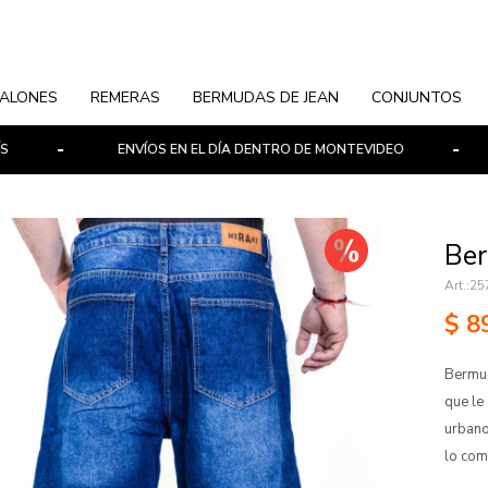
ALONES
REMERAS
BERMUDAS DE JEAN
CONJUNTOS
ENVÍOS EN EL DÍA DENTRO DE MONTEVIDEO
PAG
Ber
25
$
8
Bermud
que le
urbano
lo com