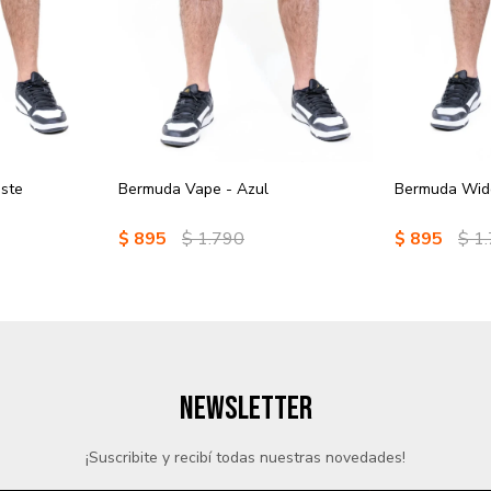
ste
Bermuda Vape - Azul
Bermuda Wid
$
895
$
1.790
$
895
$
1
NEWSLETTER
¡Suscribite y recibí todas nuestras novedades!