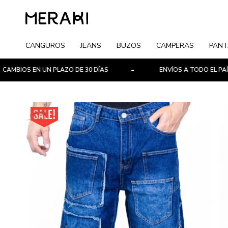
CANGUROS
JEANS
BUZOS
CAMPERAS
PANT
S EN UN PLAZO DE 30 DÍAS
ENVÍOS A TODO EL PAÍS