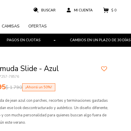
$
0
CAMISAS
OFERTAS
OS EN CUOTAS
CAMBIOS EN UN PLAZO DE 30 DÍAS
muda Slide - Azul
7257-78576
95
$
1.790
50
a de jean azul con parches, recortes y terminaciones gastadas
 dan ese look descontracturado y auténtico. Un diseño diferente,
 y con mucha personalidad para quienes buscan algo fuera de
ún este verano.