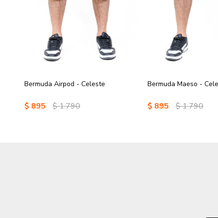
Bermuda Airpod - Celeste
Bermuda Maeso - Cele
$
895
$
1.790
$
895
$
1.790