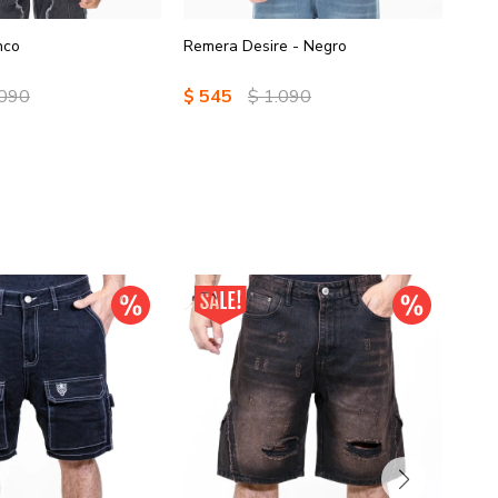
nco
Remera Desire - Negro
Reme
.090
$
545
$
1.090
$
5