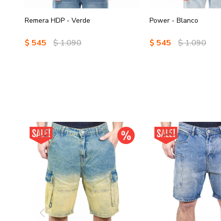
Remera HDP - Verde
Power - Blanco
$
545
$
1.090
$
545
$
1.090