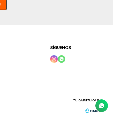
E
SÍGUENOS

