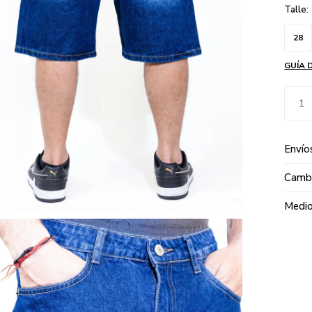
Talle:
28
GUÍA 
1
Envío
Cambi
Medio