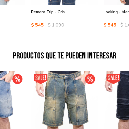
Remera Trip - Gris
Looking - bla
$
545
$
1.090
$
545
$
1
Productos que te pueden interesar