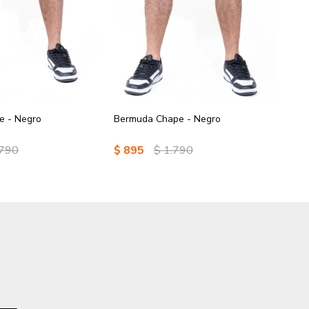
e - Negro
Bermuda Chape - Negro
Berm
.790
$
895
$
1.790
$
8