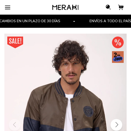

BIOS EN UN PLAZO DE 30 DÍAS
ENVÍOS A TODO EL PAÍS