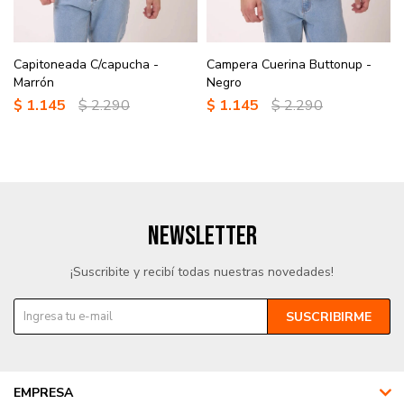
Capitoneada C/capucha -
Campera Cuerina Buttonup -
Marrón
Negro
$
1.145
$
2.290
$
1.145
$
2.290
NEWSLETTER
¡Suscribite y recibí todas nuestras novedades!
SUSCRIBIRME
EMPRESA