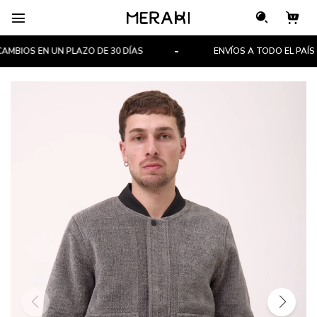

BIOS EN UN PLAZO DE 30 DÍAS
ENVÍOS A TODO EL PAÍS