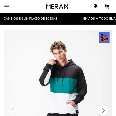

CAMBIOS EN UN PLAZO DE 30 DÍAS
ENVÍOS A TODO EL PAÍ