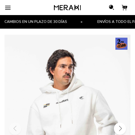

CAMBIOS EN UN PLAZO DE 30 DÍAS
ENVÍOS A TODO EL PAÍ