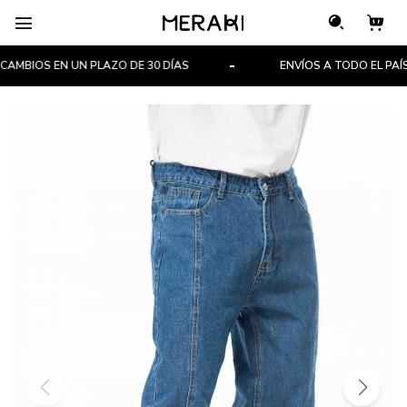

MBIOS EN UN PLAZO DE 30 DÍAS
ENVÍOS A TODO EL PAÍS