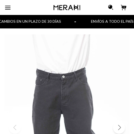

MBIOS EN UN PLAZO DE 30 DÍAS
ENVÍOS A TODO EL PAÍS