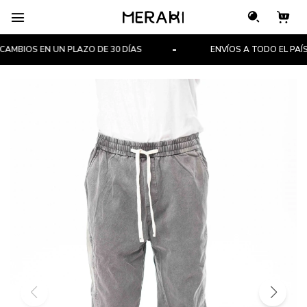

MBIOS EN UN PLAZO DE 30 DÍAS
ENVÍOS A TODO EL PAÍS