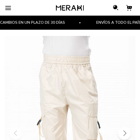

MBIOS EN UN PLAZO DE 30 DÍAS
ENVÍOS A TODO EL PAÍS