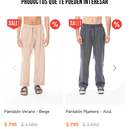
Productos que te pueden interesar
Pantalón Verano - Beige
Pantalón Pijamero - Azul
$
795
$
1.590
$
795
$
1.590