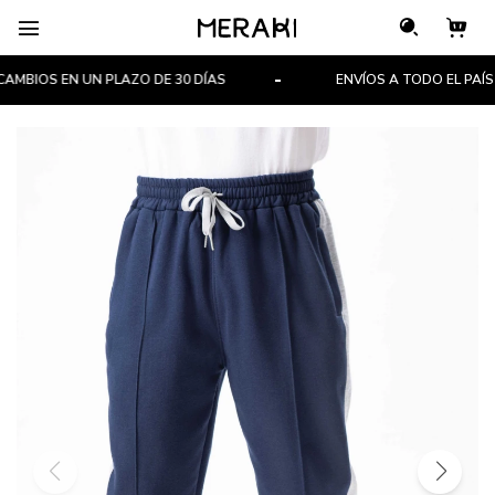

BIOS EN UN PLAZO DE 30 DÍAS
ENVÍOS A TODO EL PAÍS