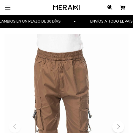

MBIOS EN UN PLAZO DE 30 DÍAS
ENVÍOS A TODO EL PAÍS