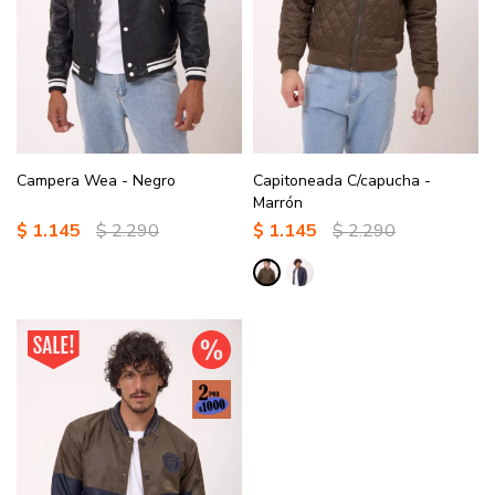
Campera Wea - Negro
Capitoneada C/capucha -
Marrón
$
1.145
$
2.290
$
1.145
$
2.290