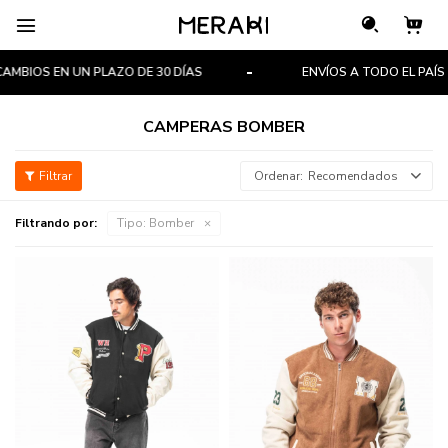

BIOS EN UN PLAZO DE 30 DÍAS
ENVÍOS A TODO EL PAÍS
CAMPERAS BOMBER
Recomendados
Filtrando por:
Tipo:
Bomber