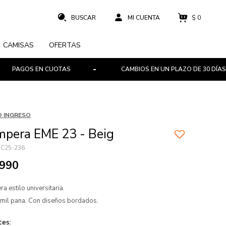
$
0
CAMISAS
OFERTAS
OS EN CUOTAS
CAMBIOS EN UN PLAZO DE 30 DÍAS
 INGRESO
pera EME 23 - Beig
C25-236
.990
a estilo universitaria.
ímil pana. Con diseños bordados.
tes: