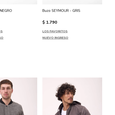
 NEGRO
Buzo SEYMOUR - GRIS
Buz
$
1.790
$
1
OS
LOS FAVORITOS
LOS
SO
NUEVO INGRESO
NUE