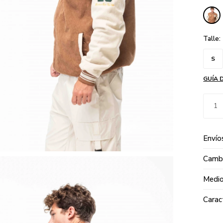
Talle:
S
GUÍA 
1
Envío
Cambi
Medio
Carac