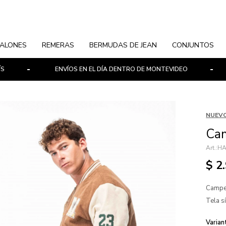
ALONES
REMERAS
BERMUDAS DE JEAN
CONJUNTOS
ENVÍOS EN EL DÍA DENTRO DE MONTEVIDEO
PAG
NUEVO
Cam
HA
$
2
Camper
Tela s
Varian