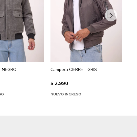
 - NEGRO
Campera CIERRE - GRIS
Cam
$
2.990
$
2
SO
NUEVO INGRESO
NUE