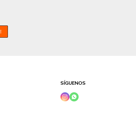
E
SÍGUENOS

