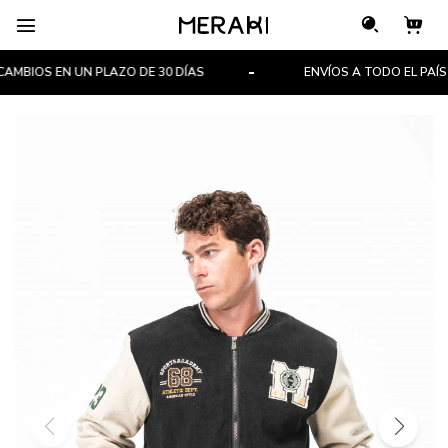

MBIOS EN UN PLAZO DE 30 DÍAS
ENVÍOS A TODO EL PAÍS