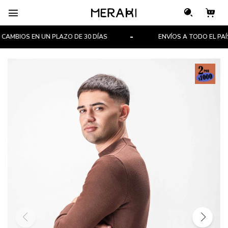

AMBIOS EN UN PLAZO DE 30 DÍAS
ENVÍOS A TODO EL PAÍS