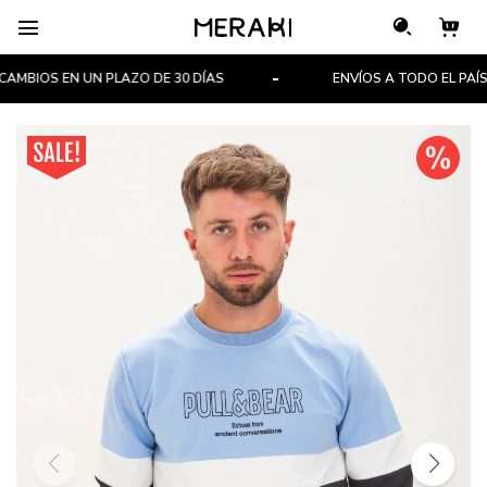

MBIOS EN UN PLAZO DE 30 DÍAS
ENVÍOS A TODO EL PAÍS