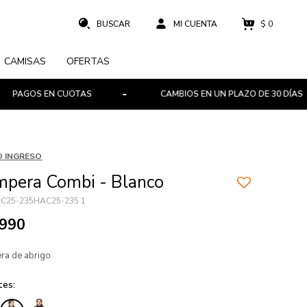
$
0
CAMISAS
OFERTAS
S EN CUOTAS
CAMBIOS EN UN PLAZO DE 30 DÍAS
 INGRESO
pera Combi - Blanco
C25-235HAC25-235 1
.990
ra de abrigo
tes: