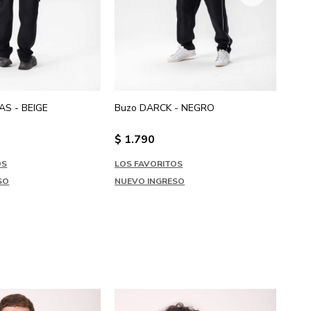
S - BEIGE
Buzo DARCK - NEGRO
Can
$
1.790
$
1
OS
LOS FAVORITOS
LOS
SO
NUEVO INGRESO
NUE