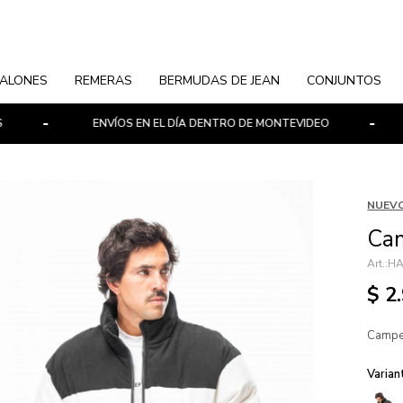
ALONES
REMERAS
BERMUDAS DE JEAN
CONJUNTOS
ENVÍOS EN EL DÍA DENTRO DE MONTEVIDEO
PAGO
NUEVO
Cam
HA
$
2
Campe
Varian