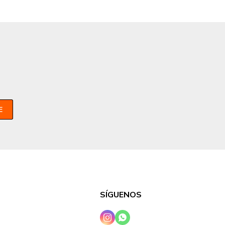
E
SÍGUENOS

