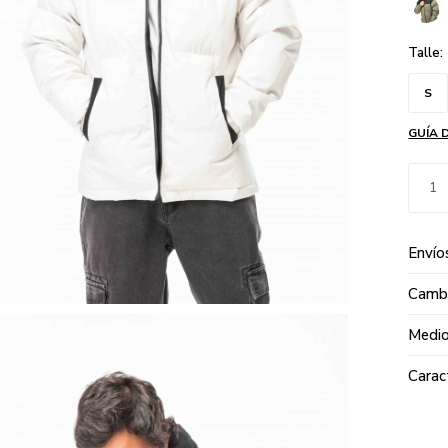
Talle:
S
GUÍA 
1
Envío
Cambi
Medio
Carac