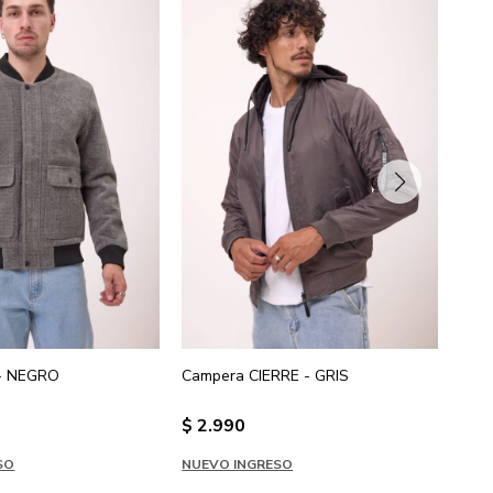
 - NEGRO
Campera CIERRE - GRIS
Cam
$
2.990
$
2
SO
NUEVO INGRESO
NUE