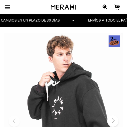

AMBIOS EN UN PLAZO DE 30 DÍAS
ENVÍOS A TODO EL PAÍS