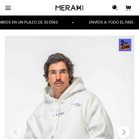

IOS EN UN PLAZO DE 30 DÍAS
ENVÍOS A TODO EL PAÍS