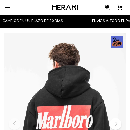

CAMBIOS EN UN PLAZO DE 30 DÍAS
ENVÍOS A TODO EL PAÍS