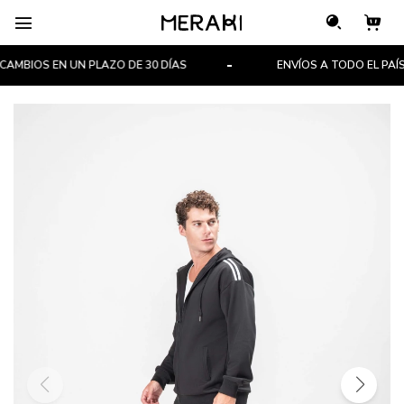

MBIOS EN UN PLAZO DE 30 DÍAS
ENVÍOS A TODO EL PAÍS