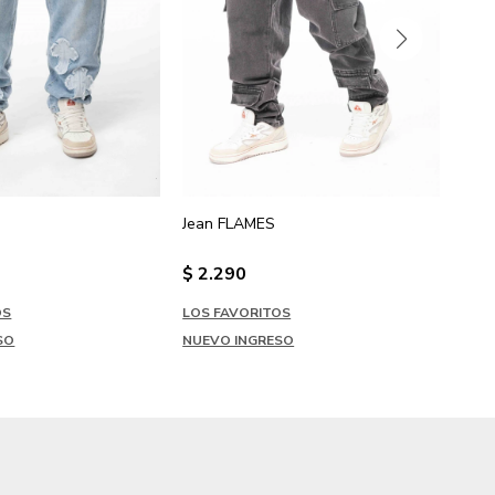
Jean FLAMES
Jea
$
2.290
$
2
OS
LOS FAVORITOS
LOS
SO
NUEVO INGRESO
NUE