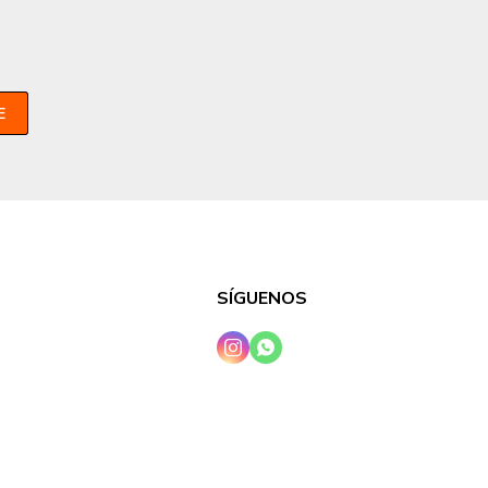
E
SÍGUENOS

