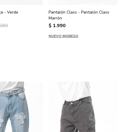
ta - Verde
Pantalón Class - Pantalón Class
Pant
Marrón
.590
$
1.990
$
1
NUEVO INGRESO
NUE