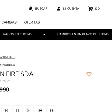
$
0
CAMISAS
OFERTAS
 EN CUOTAS
CAMBIOS EN UN PLAZO DE 30 DÍAS
AVORITOS
 INGRESO
AN FIRE SDA
C25-252
.990
30
32
34
36
38