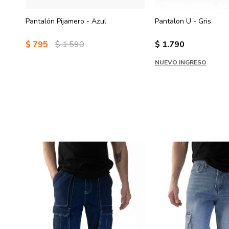
Pantalón Pijamero - Azul
Pantalon U - Gris
$
795
$
1.590
$
1.790
NUEVO INGRESO