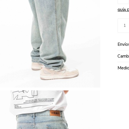
GUÍA 
1
Envío
Cambi
Medio