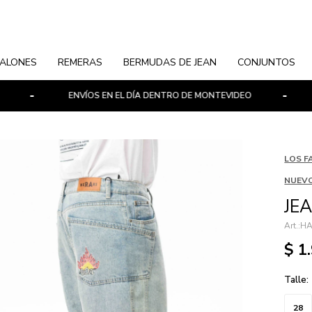
ALONES
REMERAS
BERMUDAS DE JEAN
CONJUNTOS
ENVÍOS EN EL DÍA DENTRO DE MONTEVIDEO
PAGOS
LOS F
NUEVO
JE
HA
$
1
Talle:
28