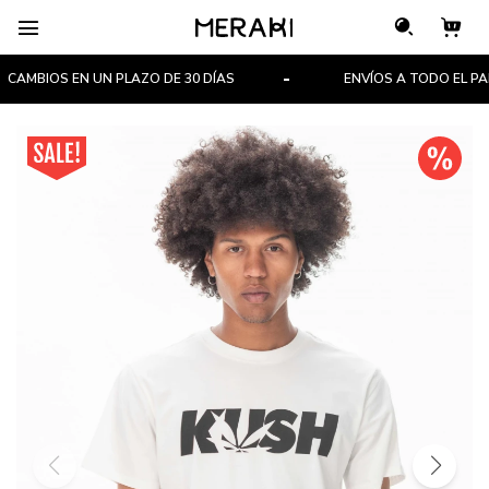

AMBIOS EN UN PLAZO DE 30 DÍAS
ENVÍOS A TODO EL PAÍS