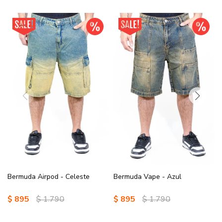
Bermuda Airpod - Celeste
Bermuda Vape - Azul
$
895
$
1.790
$
895
$
1.790