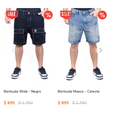
Bermuda Wide - Negro
Bermuda Maeso - Celeste
$
895
$
1.790
$
895
$
1.790