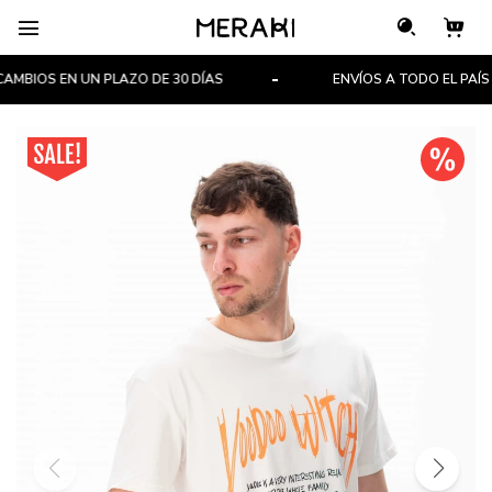

BIOS EN UN PLAZO DE 30 DÍAS
ENVÍOS A TODO EL PAÍS