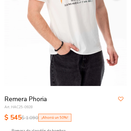
Remera Phoria
HAC25-092B
$
545
$
1.090
50