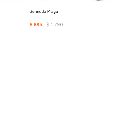
Bermuda Praga
$
895
$
1.790