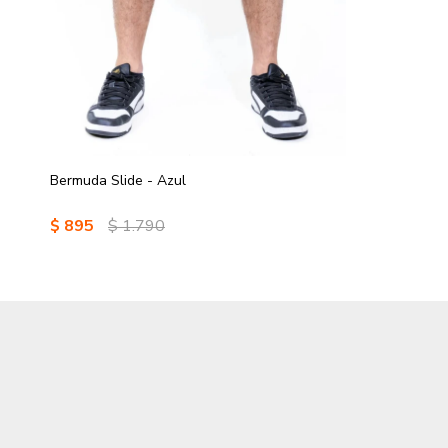
Bermuda Slide - Azul
$
895
$
1.790