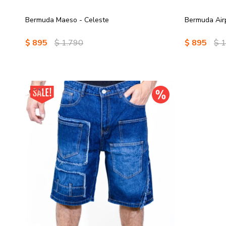
Bermuda Maeso - Celeste
Bermuda Air
$
895
$
1.790
$
895
$
1