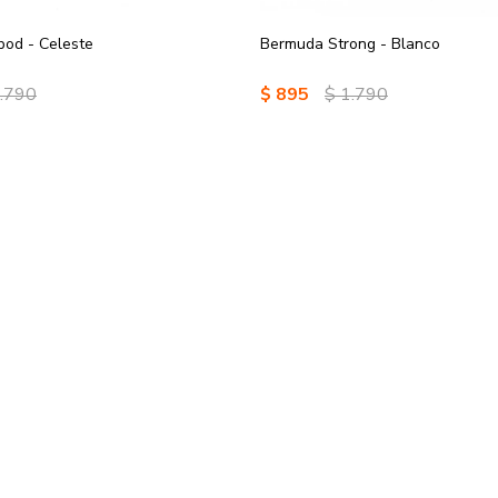
pod - Celeste
Bermuda Strong - Blanco
.790
$
895
$
1.790