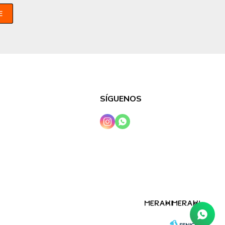
E
SÍGUENOS

