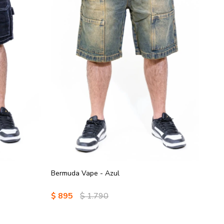
Bermuda Vape - Azul
$
895
$
1.790