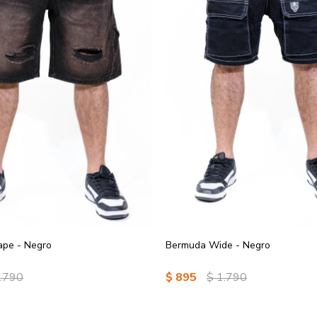
pe - Negro
Bermuda Wide - Negro
.790
$
895
$
1.790