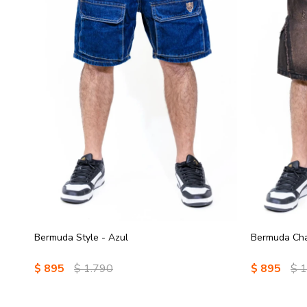
Bermuda Style - Azul
Bermuda Cha
$
895
$
1.790
$
895
$
1