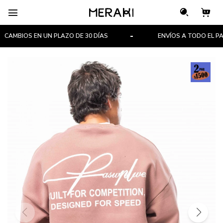

CAMBIOS EN UN PLAZO DE 30 DÍAS
ENVÍOS A TODO EL PAÍS