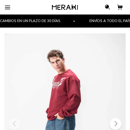

MBIOS EN UN PLAZO DE 30 DÍAS
ENVÍOS A TODO EL PAÍS