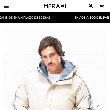

BIOS EN UN PLAZO DE 30 DÍAS
ENVÍOS A TODO EL PAÍS