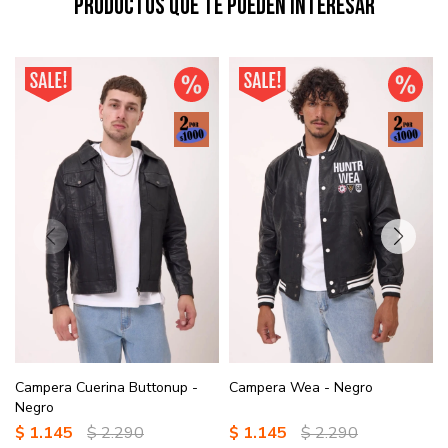
Productos que te pueden interesar
Campera Cuerina Buttonup -
Campera Wea - Negro
Negro
$
1.145
$
2.290
$
1.145
$
2.290