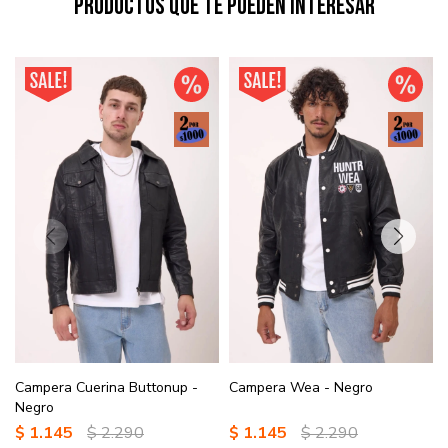
Productos que te pueden interesar
Campera Cuerina Buttonup -
Campera Wea - Negro
Negro
$
1.145
$
2.290
$
1.145
$
2.290