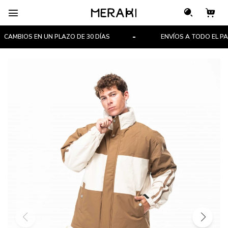

AMBIOS EN UN PLAZO DE 30 DÍAS
ENVÍOS A TODO EL PAÍS