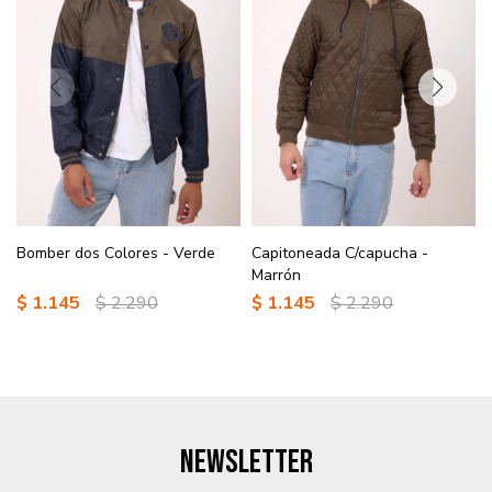
Bomber dos Colores - Verde
Capitoneada C/capucha -
Marrón
$
1.145
$
2.290
$
1.145
$
2.290
NEWSLETTER