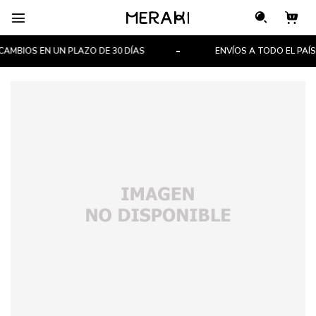

MBIOS EN UN PLAZO DE 30 DÍAS
ENVÍOS A TODO EL PAÍS