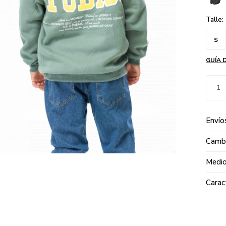
Talle:
S
GUÍA 
1
Envío
Cambi
Medio
Carac