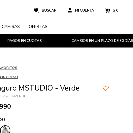
$
0
CAMISAS
OFERTAS
AGOS EN CUOTAS
CAMBIOS EN UN PLAZO DE 30 DÍAS
AVORITOS
 INGRESO
nguro MSTUDIO - Verde
C25-309VERDE
.990
tes: