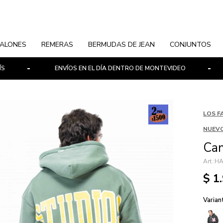
ALONES
REMERAS
BERMUDAS DE JEAN
CONJUNTOS
ENVÍOS EN EL DÍA DENTRO DE MONTEVIDEO
P
LOS F
NUEVO
Ca
HA
$
1
Varian