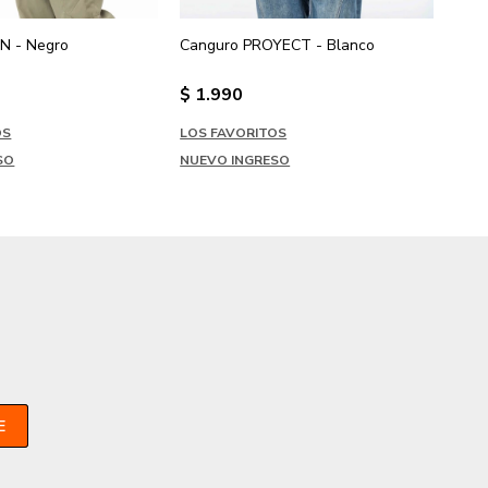
IN - Negro
Canguro PROYECT - Blanco
Cang
$
1.990
$
1
OS
LOS FAVORITOS
LOS
SO
NUEVO INGRESO
NUE
E