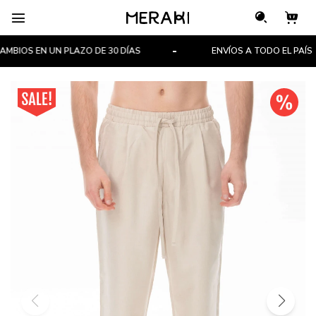

BIOS EN UN PLAZO DE 30 DÍAS
ENVÍOS A TODO EL PAÍS