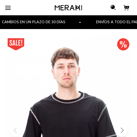

AMBIOS EN UN PLAZO DE 30 DÍAS
ENVÍOS A TODO EL PAÍS