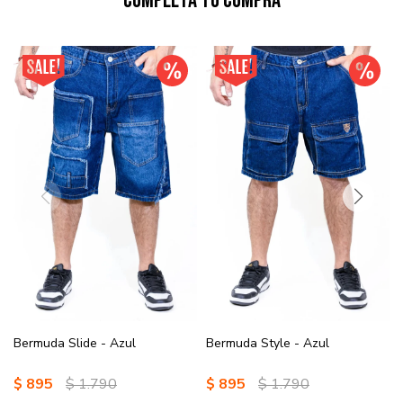
Completá tu compra
Bermuda Slide - Azul
Bermuda Style - Azul
$
895
$
1.790
$
895
$
1.790