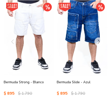
Bermuda Strong - Blanco
Bermuda Slide - Azul
$
895
$
1.790
$
895
$
1.790