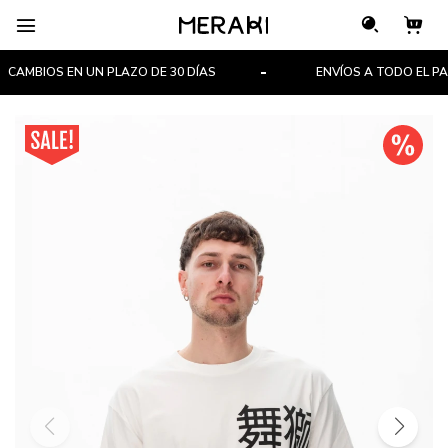

AMBIOS EN UN PLAZO DE 30 DÍAS
ENVÍOS A TODO EL PAÍS