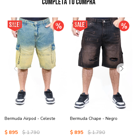
Completá tu compra
Bermuda Airpod - Celeste
Bermuda Chape - Negro
$
895
$
1.790
$
895
$
1.790