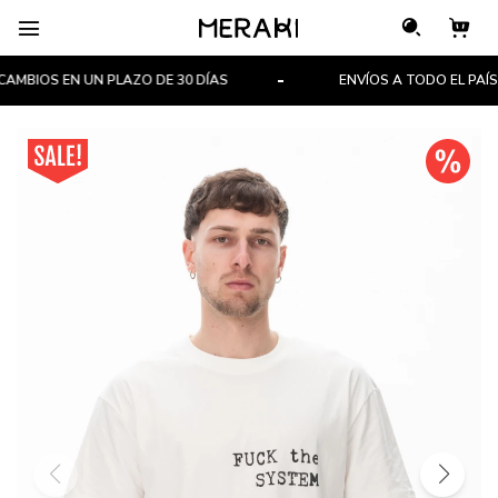

MBIOS EN UN PLAZO DE 30 DÍAS
ENVÍOS A TODO EL PAÍS