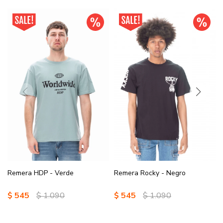
Remera HDP - Verde
Remera Rocky - Negro
$
545
$
1.090
$
545
$
1.090