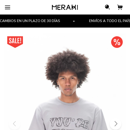

MBIOS EN UN PLAZO DE 30 DÍAS
ENVÍOS A TODO EL PAÍS